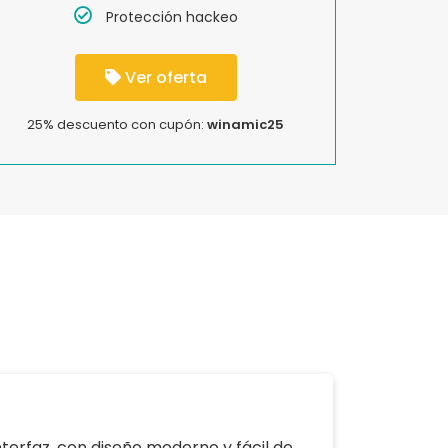
Protección hackeo
Ver oferta
25% descuento con cupón:
winamic25
nterfaz, con diseño moderno y fácil de