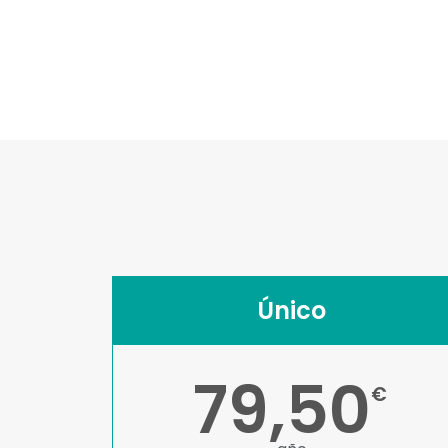
Único
79,50
€