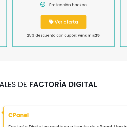
Protección hackeo
Ver oferta
25% descuento con cupón:
winamic25
PALES DE
FACTORÍA DIGITAL
CPanel
Factoría Digital se gestiona a través de cPanel. Una i