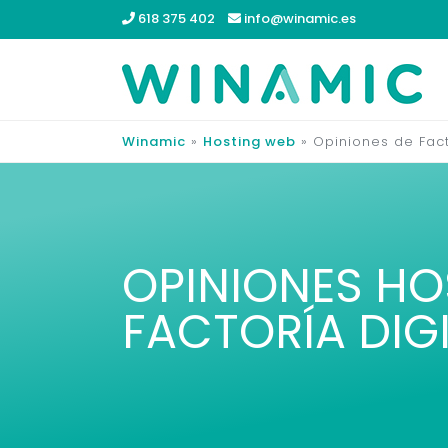
618 375 402
info@winamic.es
Winamic
»
Hosting web
»
Opiniones de Fact
OPINIONES HO
FACTORÍA DIG