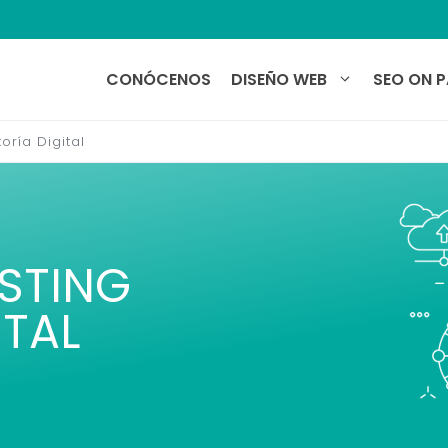
CONÓCENOS
DISEÑO WEB
SEO ON 
oría Digital
STING
ITAL