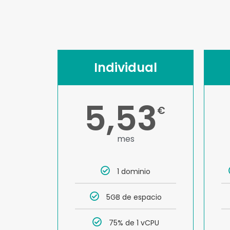
Individual
5,53
€
mes
1 dominio
5GB de espacio
75% de 1 vCPU