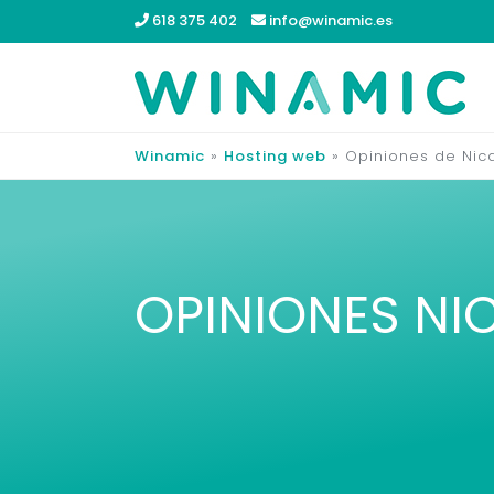
618 375 402
info@winamic.es
Winamic
»
Hosting web
»
Opiniones de Nica
OPINIONES NI