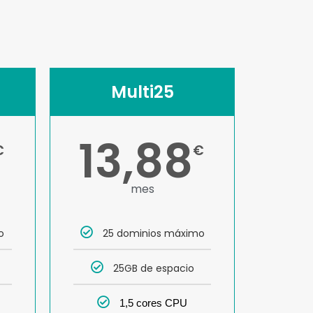
Multi25
13,88
€
€
mes
o
25 dominios máximo
25GB de espacio
1,5 cores CPU