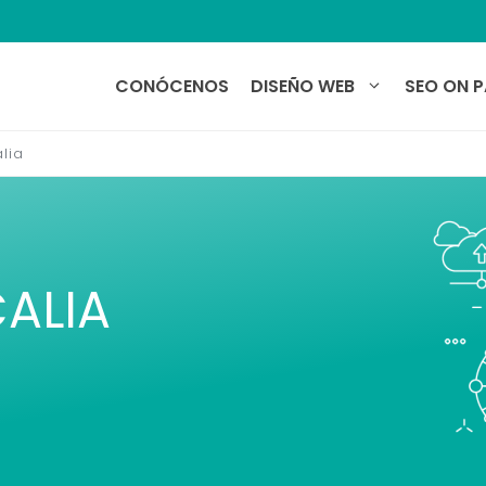
CONÓCENOS
DISEÑO WEB
SEO ON 
lia
CALIA