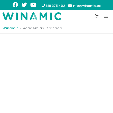
618 375 402
info@winamic.es
Winamic
»
Academias Granada