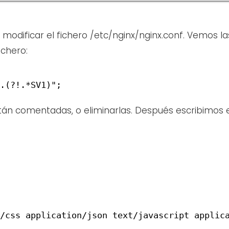
s modificar el fichero /etc/nginx/nginx.conf. Vemos la
ichero:
.(?!.*SV1)";
tán comentadas, o eliminarlas. Después escribimos 
/css application/json text/javascript applic