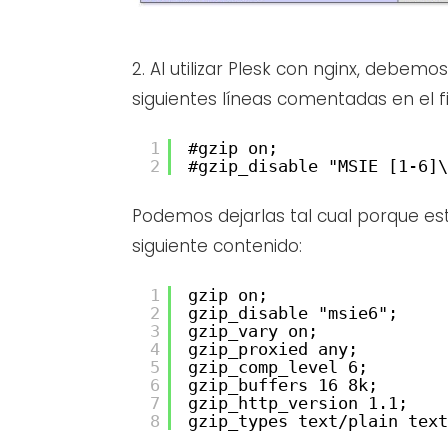
2. Al utilizar Plesk con nginx, debemo
siguientes líneas comentadas en el f
1
#gzip on;
2
#gzip_disable "MSIE [1-6]\
Podemos dejarlas tal cual porque es
siguiente contenido:
1
gzip on;
2
gzip_disable "msie6";
3
gzip_vary on;
4
gzip_proxied any;
5
gzip_comp_level 6;
6
gzip_buffers 16 8k;
7
gzip_http_version 1.1;
8
gzip_types text/plain text