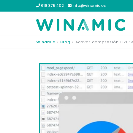
Saltar
618 375 402
info@winamic.es
al
contenido
Winamic
»
Blog
»
Activar compresión GZIP 